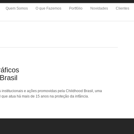
Quem Somos
O que Fazemos
Portfólio
Novidades
Clientes
ráficos
Brasil
 institucionais e ações promovidas pela Childhood Brasil, uma
 que atua há mais de 15 anos na proteção da infância.