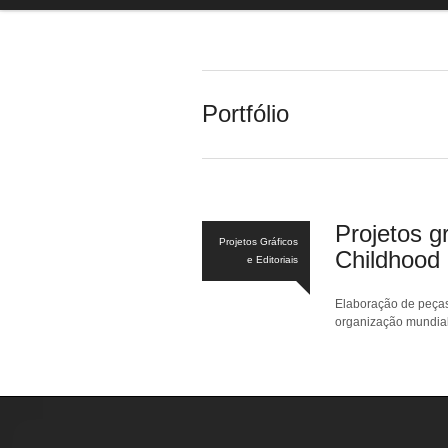
Portfólio
Projetos g
Projetos Gráficos
Childhood 
e Editoriais
Elaboração de peças
organização mundial